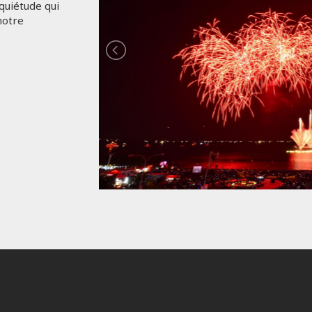
 quiétude qui
notre