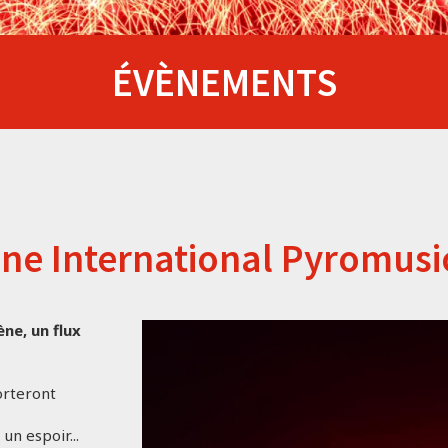
ÉVÈNEMENTS
ine International Pyromus
ne, un flux
orteront
un espoir...