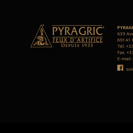
PYRAG
639 Av
69141 
Tél. +3
Fax. +3
E-mail 
sui